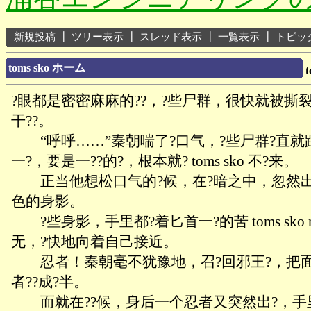
新規投稿
┃
ツリー表示
┃
スレッド表示
┃
一覧表示
┃
トピッ
toms sko ホーム
t
?眼都是密密麻麻的??，?些尸群，很快就被撕
干??。
“呼呼……”秦朝喘了?口气，?些尸群?直就
一?，要是一??的?，根本就? toms sko 不?来。
正当他想松口气的?候，在?暗之中，忽然出
色的身影。
?些身影，手里都?着匕首一?的苦 toms sko no
无，?快地向着自己接近。
忍者！秦朝毫不犹豫地，召?回邪王?，把
者??成?半。
而就在??候，身后一个忍者又突然出?，手