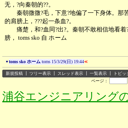
无，?向秦朝的??。
秦朝微微?毛，下意?地偏了一下身体。那
的肩膀上，???起一条血?。
痛楚，和?血同?出?。秦朝不敢相信地看着
膀， toms sko 自 ホーム
toms sko ホーム
toms
15/3/29(日) 19:44
▼
≪
新規投稿
┃
ツリー表示
┃
スレッド表示
┃
一覧表示
┃
トピッ
ページ：
浦谷エンジニアリング